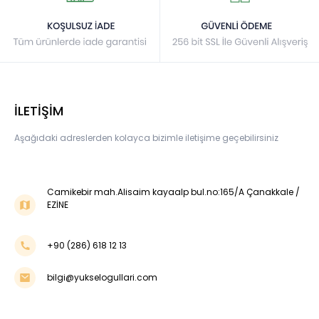
İLETİŞİM
Aşağıdaki adreslerden kolayca bizimle iletişime geçebilirsiniz
Camikebir mah.Alisaim kayaalp bul.no:165/A Çanakkale /
EZİNE
+90 (286) 618 12 13
bilgi@yukselogullari.com