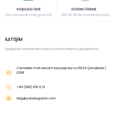
İLETİŞİM
Aşağıdaki adreslerden kolayca bizimle iletişime geçebilirsiniz
Camikebir mah.Alisaim kayaalp bul.no:165/A Çanakkale /
EZİNE
+90 (286) 618 12 13
bilgi@yukselogullari.com