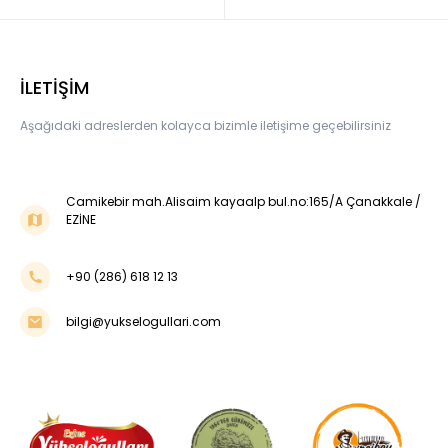
İLETİŞİM
Aşağıdaki adreslerden kolayca bizimle iletişime geçebilirsiniz
Camikebir mah.Alisaim kayaalp bul.no:165/A Çanakkale /
EZİNE
+90 (286) 618 12 13
bilgi@yukselogullari.com