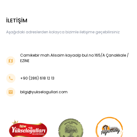
İLETİŞİM
Aşağıdaki adreslerden kolayca bizimle iletişime geçebilirsiniz
Camikebir mah.Alisaim kayaalp bul.no:165/A Çanakkale /
EZİNE
+90 (286) 618 12 13
bilgi@yukselogullari.com