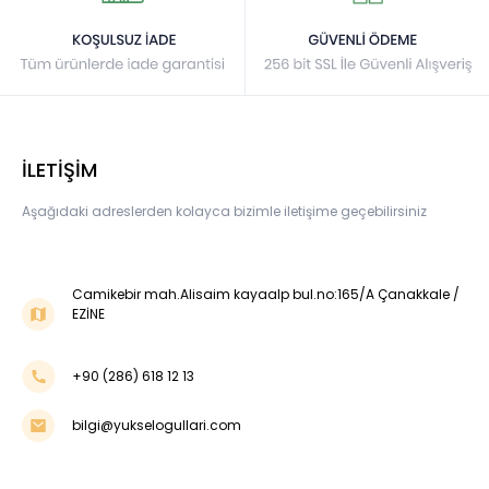
İLETİŞİM
Aşağıdaki adreslerden kolayca bizimle iletişime geçebilirsiniz
Camikebir mah.Alisaim kayaalp bul.no:165/A Çanakkale /
EZİNE
+90 (286) 618 12 13
bilgi@yukselogullari.com