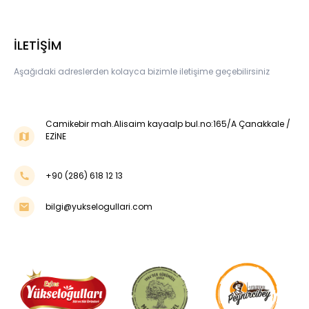
İLETİŞİM
Aşağıdaki adreslerden kolayca bizimle iletişime geçebilirsiniz
Camikebir mah.Alisaim kayaalp bul.no:165/A Çanakkale /
EZİNE
+90 (286) 618 12 13
bilgi@yukselogullari.com