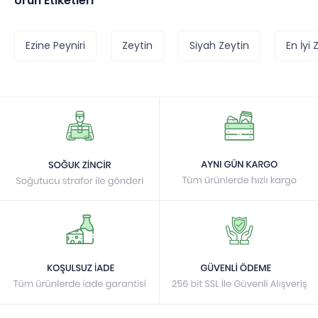
Ürün Etiketleri
Ezine Peyniri
Zeytin
Siyah Zeytin
En İyi 