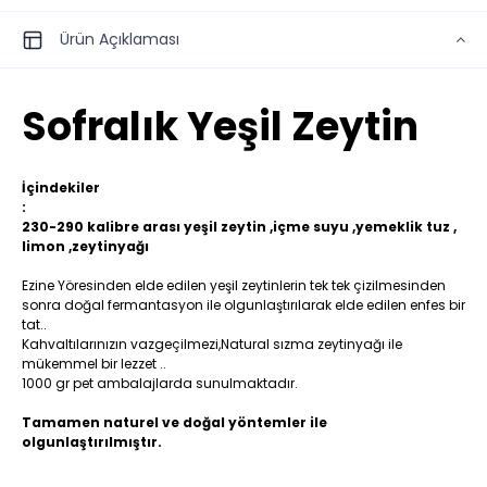
Ürün Açıklaması
Sofralık Yeşil Zeytin
İçindekiler
:
230-290 kalibre arası yeşil zeytin ,içme suyu ,yemeklik tuz ,
limon ,zeytinyağı
Ezine Yöresinden elde edilen yeşil zeytinlerin tek tek çizilmesinden
sonra doğal fermantasyon ile olgunlaştırılarak elde edilen enfes bir
tat..
Kahvaltılarınızın vazgeçilmezi,Natural sızma zeytinyağı ile
mükemmel bir lezzet ..
1000 gr pet ambalajlarda sunulmaktadır.
Tamamen naturel ve doğal yöntemler ile
olgunlaştırılmıştır.