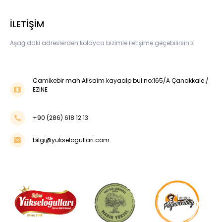
İLETİŞİM
Aşağıdaki adreslerden kolayca bizimle iletişime geçebilirsiniz
Camikebir mah.Alisaim kayaalp bul.no:165/A Çanakkale /
EZİNE
+90 (286) 618 12 13
bilgi@yukselogullari.com