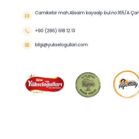
Camikebir mah.Alisaim kayaalp bul.no:165/A Çan
+90 (286) 618 12 13
bilgi@yukselogullari.com