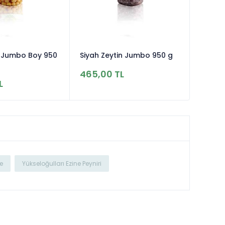
in Jumbo Boy 950
Siyah Zeytin Jumbo 950 g
465,00 TL
L
ne
Yükseloğulları Ezine Peyniri