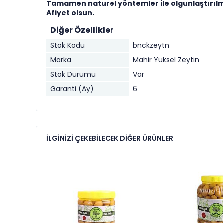
Tamamen naturel yöntemler ile olgunlaştırılm
Afiyet olsun.
Diğer Özellikler
Stok Kodu
bnckzeytn
Marka
Mahir Yüksel Zeytin
Stok Durumu
Var
Garanti (Ay)
6
İLGINIZI ÇEKEBILECEK DIĞER ÜRÜNLER