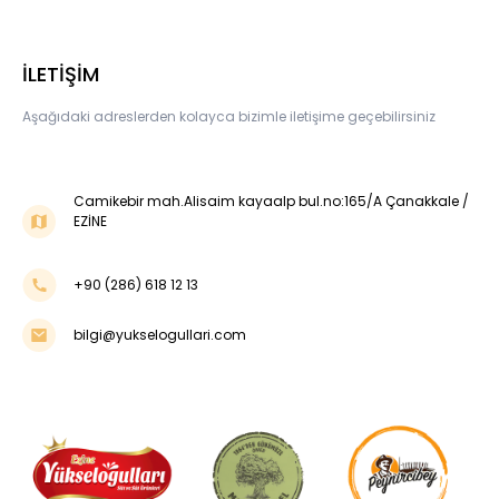
İLETİŞİM
Aşağıdaki adreslerden kolayca bizimle iletişime geçebilirsiniz
Camikebir mah.Alisaim kayaalp bul.no:165/A Çanakkale /
EZİNE
+90 (286) 618 12 13
bilgi@yukselogullari.com