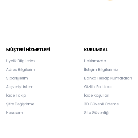
MÜŞTERİ HİZMETLERİ
KURUMSAL
Üyelik Bilgilerim
Hakkımızda
Adres Bilgilerim
İletişim Bilgilerimiz
Siparişlerim
Banka Hesap Numaraları
Alışveriş Listem
Gizlilik Politikası
İade Takip
İade Koşulları
Şifre Değiştirme
3D Güvenli Ödeme
Hesabım
Site Güvenliği