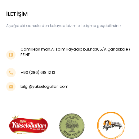
İLETİŞİM
Aşağıdaki adreslerden kolayca bizimle iletişime geçebilirsiniz
Camikebir mah.Alisaim kayaalp bul.no:165/A Çanakkale /
EZİNE
+90 (286) 618 12 13
bilgi@yukselogullari.com