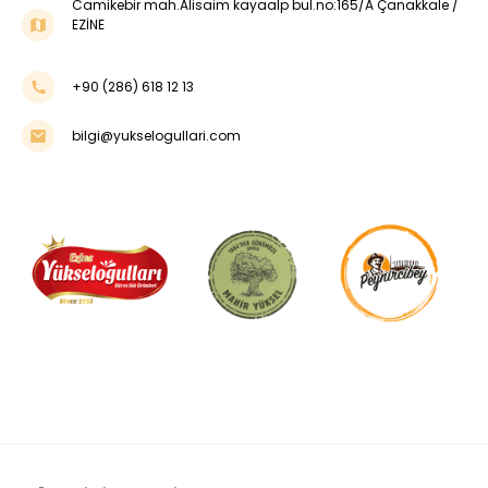
Camikebir mah.Alisaim kayaalp bul.no:165/A Çanakkale /
EZİNE
+90 (286) 618 12 13
bilgi@yukselogullari.com