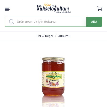
ARA
Bal & Reçel
Arıburnu