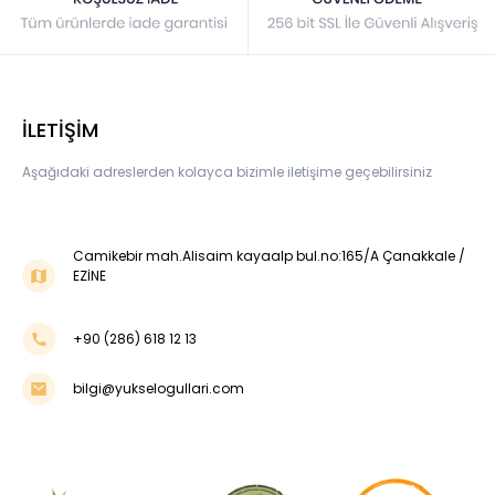
İLETİŞİM
Aşağıdaki adreslerden kolayca bizimle iletişime geçebilirsiniz
Camikebir mah.Alisaim kayaalp bul.no:165/A Çanakkale /
EZİNE
+90 (286) 618 12 13
bilgi@yukselogullari.com