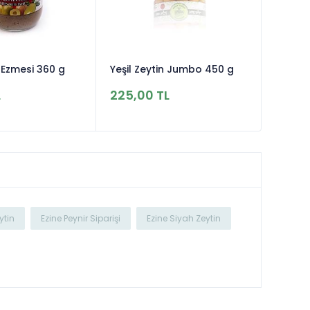
n Ezmesi 360 g
Yeşil Zeytin Jumbo 450 g
L
225,00 TL
ytin
Ezine Peynir Siparişi
Ezine Siyah Zeytin