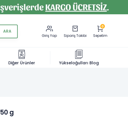
0
Giriş Yap
Sipariş Takibi
Sepetim
Diğer Ürünler
Yükseloğulları Blog
450 g