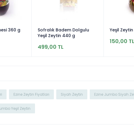
mesi 360 g
Sofralık Badem Dolgulu
Yeşil Zeyti
Yeşil Zeytin 440 g
150,00 T
499,00 TL
ri
Ezine Zeytin Fiyatları
Siyah Zeytin
Ezine Jumbo Siyah Ze
umbo Yeşil Zeytin