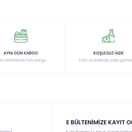
E BÜLTENİMİZE KAYIT 
irsiniz
E-bültenimize kayıt olarak haberl