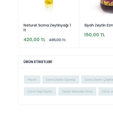
ytin
Naturel Sızma Zeytinyağı 1
Siyah Zeytin Ez
lt
150,00 TL
420,00 TL
485,00 TL
ÜRÜN ETIKETLERI
Peynir
Ezine Zeytin Siparişi
Ezine Zeytin Çeşitle
Ezine Yeşil Zeytin
Zeytin Nereden Alınır
Ezine J