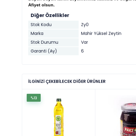
Afiyet olsun.
Diğer Özellikler
Stok Kodu
Zy0
Marka
Mahir Yüksel Zeytin
Stok Durumu
Var
Garanti (Ay)
6
İLGINIZI ÇEKEBILECEK DIĞER ÜRÜNLER
%13