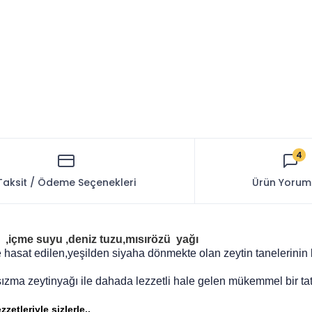
4
Taksit / Ödeme Seçenekleri
Ürün Yorum
n ,içme suyu ,deniz tuzu,mısırözü yağı
hasat edilen,yeşilden siyaha dönmekte olan zeytin tanelerinin k
sızma zeytinyağı ile dahada lezzetli hale gelen mükemmel bir tat 
zetleriyle sizlerle..