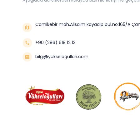
Camikebir mah.Alisaim kayaalp bul.no:165/A Çan
+90 (286) 618 12 13
bilgi@yukselogullari.com