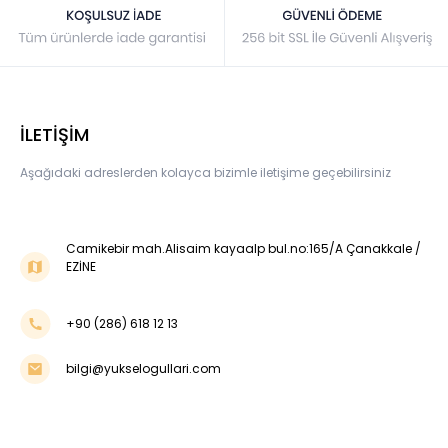
İLETİŞİM
Aşağıdaki adreslerden kolayca bizimle iletişime geçebilirsiniz
Camikebir mah.Alisaim kayaalp bul.no:165/A Çanakkale /
EZİNE
+90 (286) 618 12 13
bilgi@yukselogullari.com