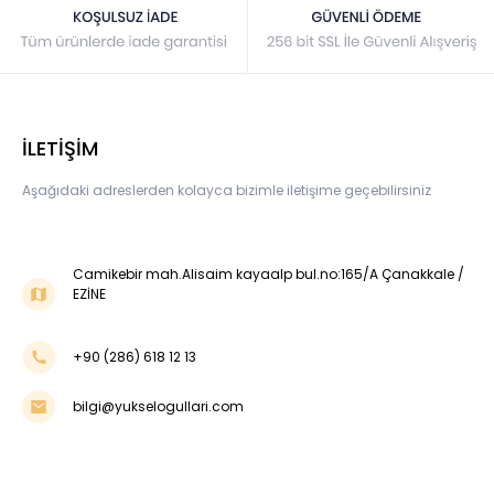
İLETİŞİM
Aşağıdaki adreslerden kolayca bizimle iletişime geçebilirsiniz
Camikebir mah.Alisaim kayaalp bul.no:165/A Çanakkale /
EZİNE
+90 (286) 618 12 13
bilgi@yukselogullari.com