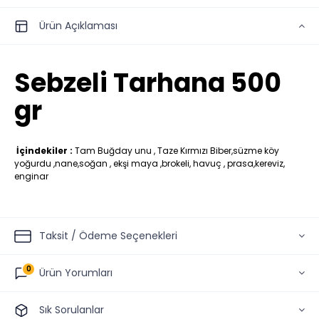
Ürün Açıklaması
Sebzeli Tarhana 500
gr
İçindekiler :
Tam Buğday unu , Taze Kırmızı Biber,süzme köy
yoğurdu ,nane,soğan , ekşi maya ,brokeli, havuç , prasa,kereviz,
enginar
Taksit / Ödeme Seçenekleri
0
Ürün Yorumları
Sık Sorulanlar