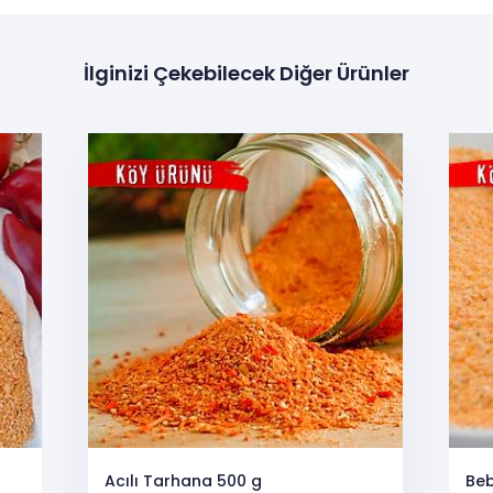
İlginizi Çekebilecek Diğer Ürünler
Acılı Tarhana 500 g
Beb