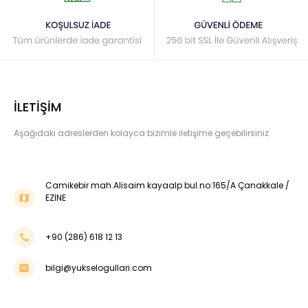
İLETİŞİM
Aşağıdaki adreslerden kolayca bizimle iletişime geçebilirsiniz
Camikebir mah.Alisaim kayaalp bul.no:165/A Çanakkale /
EZİNE
+90 (286) 618 12 13
bilgi@yukselogullari.com