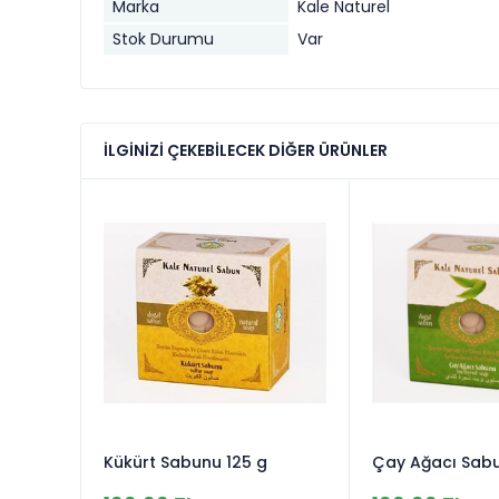
Marka
Kale Naturel
Stok Durumu
Var
İLGINIZI ÇEKEBILECEK DIĞER ÜRÜNLER
 g
Kükürt Sabunu 125 g
Çay Ağacı Sabu