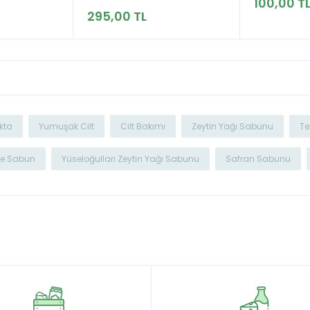
100,00 T
295,00 TL
kta
Yumuşak Cilt
Cilt Bakımı
Zeytin Yağı Sabunu
Te
ne Sabun
Yüseloğulları Zeytin Yağı Sabunu
Safran Sabunu