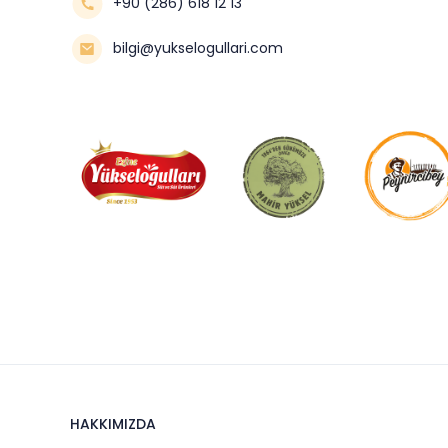
+90 (286) 618 12 13
bilgi@yukselogullari.com
HAKKIMIZDA