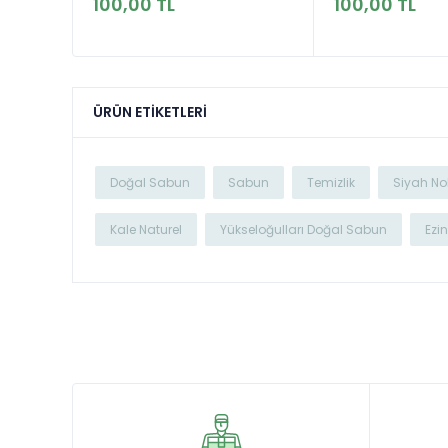
100,00 TL
100,00 TL
ÜRÜN ETIKETLERI
Doğal Sabun
Sabun
Temizlik
Siyah No
Kale Naturel
Yükseloğulları Doğal Sabun
Ezi