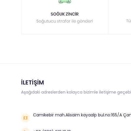
İLETİŞİM
Aşağıdaki adreslerden kolayca bizimle iletişime geçebil
Camikebir mah.Alisaim kayaalp bul.no:165/A Çan