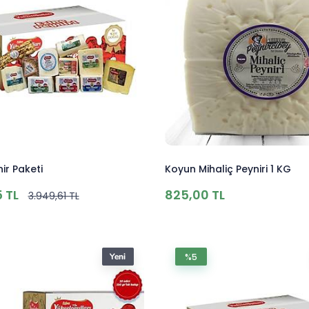
ir Paketi
Koyun Mihaliç Peyniri 1 KG
5 TL
825,00 TL
3.949,61 TL
%5