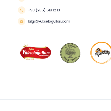
+90 (286) 618 12 13
bilgi@yukselogullari.com