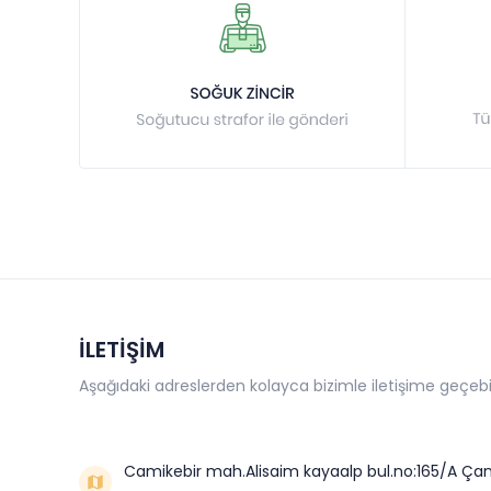
İLETİŞİM
Aşağıdaki adreslerden kolayca bizimle iletişime geçebil
Camikebir mah.Alisaim kayaalp bul.no:165/A Çan