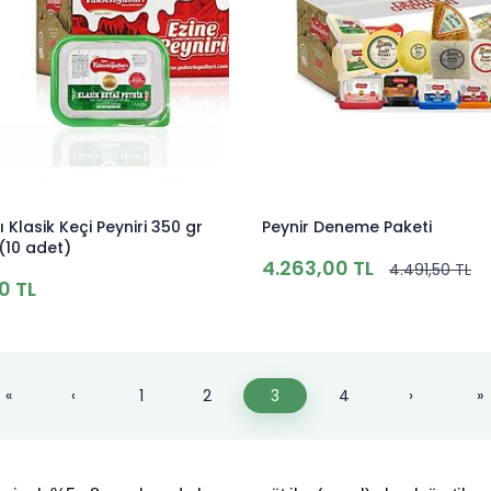
 Klasik Keçi Peyniri 350 gr
Peynir Deneme Paketi
(10 adet)
4.263,00 TL
4.491,50 TL
0 TL
«
‹
1
2
3
4
›
»