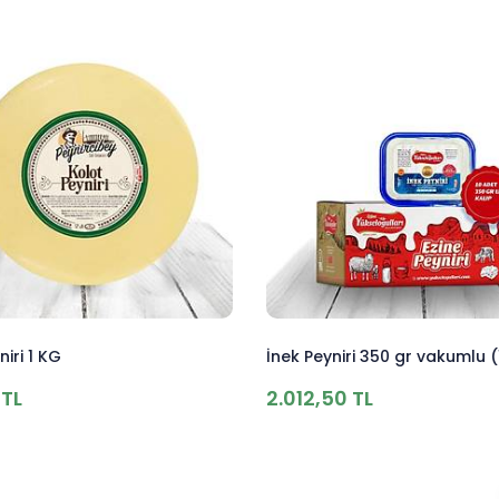
iri 1 KG
İnek Peyniri 350 gr vakumlu 
TL
2.012,50 TL