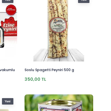
r vakumlu
Soslu Spagetti Peyniri 500 g
350,00 TL