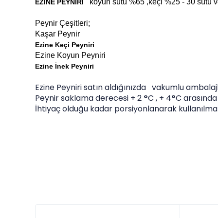
koyun sütü %65 ,keçi %25 - 30 sütü ve 
EZİNE PEYNİRİ
Peynir Çeşitleri;
Kaşar Peynir
Ezine Keçi Peyniri
Ezine Koyun Peyniri
Ezine İnek Peyniri
Ezine Peyniri satın aldığınızda vakumlu ambalaj
Peynir saklama derecesi + 2
°
C , + 4
°
C arasında
İhtiyaç olduğu kadar porsiyonlanarak kullanılma