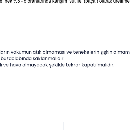
inek %5 - 8 oranlarında karışım süt ile (paçal) olarak
üretilme
ların vakumun atık olmaması ve tenekelerin şişkin olmama
 buzdolabında saklanmalıdır
.
lı ve hava almayacak şekilde tekrar kapatılmalıdır.