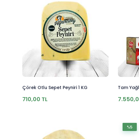
Çörek Otlu Sepet Peyniri 1 KG
Tam Yağlı
710,00 TL
7.550,0
%5