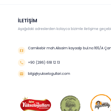
İLETİŞİM
Aşağıdaki adreslerden kolayca bizimle iletişime geçebil
Camikebir mah.Alisaim kayaalp bul.no:165/A Çan
+90 (286) 618 12 13
bilgi@yukselogullari.com