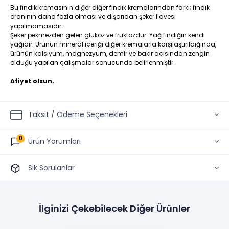
Bu fındık kremasının diğer diğer fındık kremalarından farkı; fındık
oranının daha fazla olması ve dışarıdan şeker ilavesi
yapılmamasıdır.
Şeker pekmezden gelen glukoz ve fruktozdur. Yağ fındığın kendi
yağıdır. Ürünün mineral içeriği diğer kremalarla karşılaştırıldığında,
ürünün kalsiyum, magnezyum, demir ve bakır açısından zengin
olduğu yapılan çalışmalar sonucunda belirlenmiştir.
Afiyet olsun.
Taksit / Ödeme Seçenekleri
0
Ürün Yorumları
Sık Sorulanlar
İlginizi Çekebilecek Diğer Ürünler