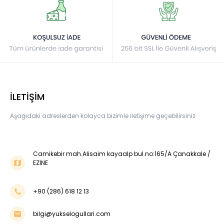
İLETİŞİM
Aşağıdaki adreslerden kolayca bizimle iletişime geçebilirsiniz
Camikebir mah.Alisaim kayaalp bul.no:165/A Çanakkale /
EZİNE
+90 (286) 618 12 13
bilgi@yukselogullari.com