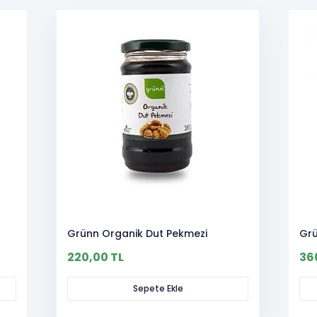
Grünn Organik Dut Pekmezi
Grü
220,00 TL
36
Sepete Ekle