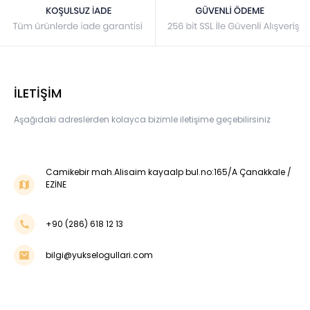
İLETİŞİM
Aşağıdaki adreslerden kolayca bizimle iletişime geçebilirsiniz
Camikebir mah.Alisaim kayaalp bul.no:165/A Çanakkale /
EZİNE
+90 (286) 618 12 13
bilgi@yukselogullari.com