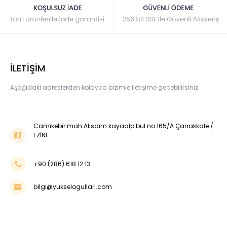
İLETİŞİM
Aşağıdaki adreslerden kolayca bizimle iletişime geçebilirsiniz
Camikebir mah.Alisaim kayaalp bul.no:165/A Çanakkale /
EZİNE
+90 (286) 618 12 13
bilgi@yukselogullari.com