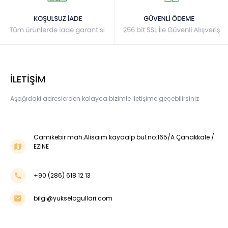
İLETİŞİM
Aşağıdaki adreslerden kolayca bizimle iletişime geçebilirsiniz
Camikebir mah.Alisaim kayaalp bul.no:165/A Çanakkale /
EZİNE
+90 (286) 618 12 13
bilgi@yukselogullari.com