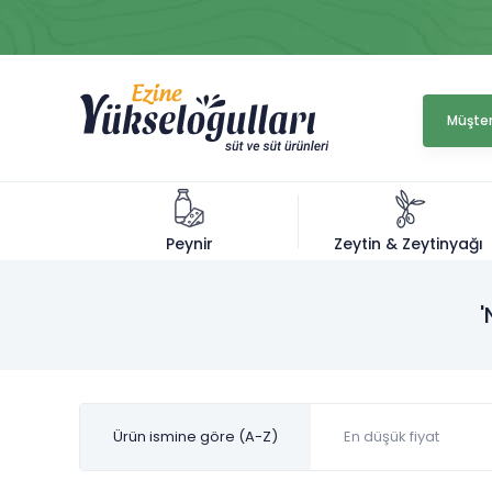
Müşter
Zeytin & Zeytinyağı
Peynir
'
Ürün ismine göre (A-Z)
En düşük fiyat