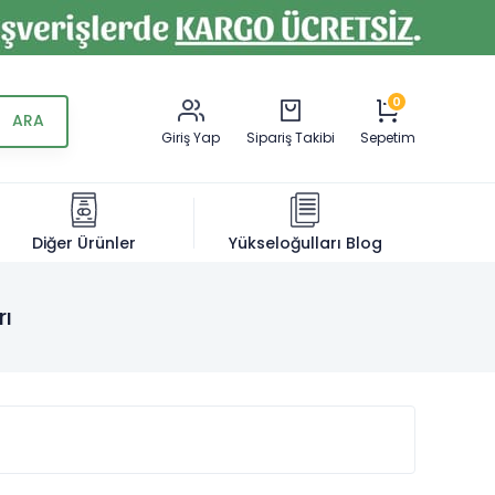
0
Giriş Yap
Sipariş Takibi
Sepetim
Diğer Ürünler
Yükseloğulları Blog
rı