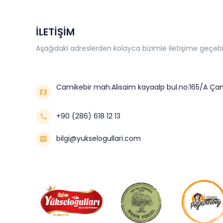
İLETİŞİM
Aşağıdaki adreslerden kolayca bizimle iletişime geçebil
Camikebir mah.Alisaim kayaalp bul.no:165/A Çan
+90 (286) 618 12 13
bilgi@yukselogullari.com