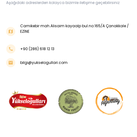
Aşağıdaki adreslerden kolayca bizimle iletişime geçebilirsiniz
Camikebir mah.Alisaim kayaalp bul.no:165/A Çanakkale /
EZİNE
+90 (286) 618 12 13
bilgi@yukselogullari.com