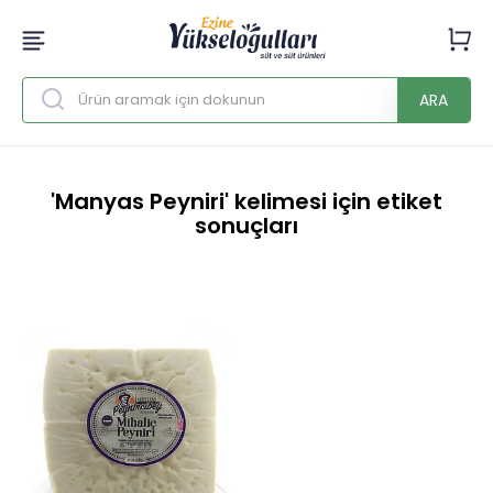
ARA
'Manyas Peyniri' kelimesi için etiket
sonuçları