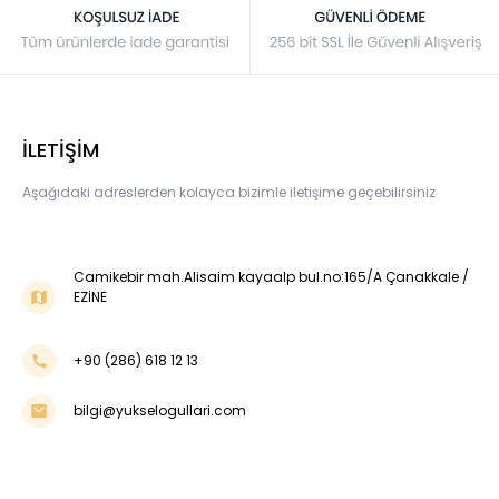
İLETİŞİM
Aşağıdaki adreslerden kolayca bizimle iletişime geçebilirsiniz
Camikebir mah.Alisaim kayaalp bul.no:165/A Çanakkale /
EZİNE
+90 (286) 618 12 13
bilgi@yukselogullari.com