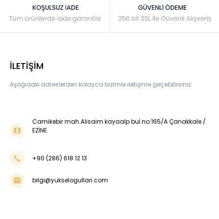
İLETİŞİM
Aşağıdaki adreslerden kolayca bizimle iletişime geçebilirsiniz
Camikebir mah.Alisaim kayaalp bul.no:165/A Çanakkale /
EZİNE
+90 (286) 618 12 13
bilgi@yukselogullari.com