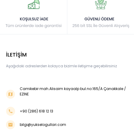
İLETİŞİM
Aşağıdaki adreslerden kolayca bizimle iletişime geçebilirsiniz
Camikebir mah.Alisaim kayaalp bul.no:165/A Çanakkale /
EZİNE
+90 (286) 618 12 13
bilgi@yukselogullari.com