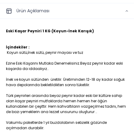
Ürün Açıklaması
Eski Kaşar Peyniri 1 KG (Koyun-İnek Karışık)
İçindekiler :
Koyun sütü,İnek sütü, peynir mayası ve tuz
Ezine Eski Kaşarını Mutlaka Denemelisiniz.Beyaz peynir kadar eski
kaşarda da iddaalıyız..
İnek ve koyun sütünden üretilir. Üretiminden 12-18 ay kadar soğuk
hava depolarında bekletildikten sonra tüketilir.
Türk peynirleri arasında beyaz peynir kadar eski bir kültüre sahip
olan kaşar peyniri mutfaklarda hemen hemen her öğün
kullanabilen bir çeşittir. Hem kahvaltıların vazgeçilmez tadını, hem
de bazı yemeklerin ana lezzet unsurunu oluşturur ..
Vakumlu paketlerde 1 yıl buzdolabının sebzelik gözünde
açılmadan durabilir.