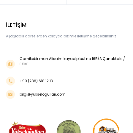
İLETİŞİM
Aşağıdaki adreslerden kolayca bizimle iletişime geçebilirsiniz
Camikebir mah.Alisaim kayaalp bul.no:165/A Çanakkale /
EZİNE
+90 (286) 618 12 13
bilgi@yukselogullari.com