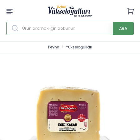
ARA
Peynir
Yükseloğulları