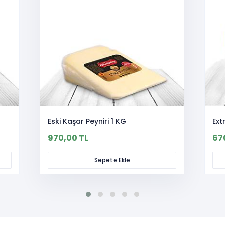
Eski Kaşar Peyniri 1 KG
Ext
970,00 TL
67
Sepete Ekle