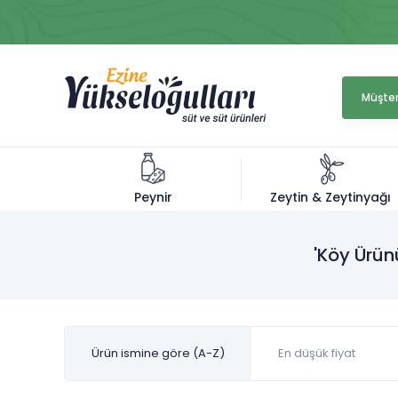
Müşter
Zeytin & Zeytinyağı
Peynir
'Köy Ürün
Ürün ismine göre (A-Z)
En düşük fiyat