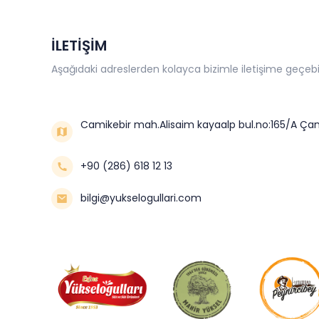
İLETİŞİM
Aşağıdaki adreslerden kolayca bizimle iletişime geçebil
Camikebir mah.Alisaim kayaalp bul.no:165/A Çan
+90 (286) 618 12 13
bilgi@yukselogullari.com