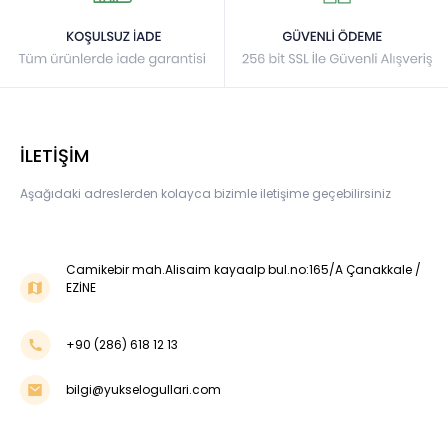
İLETİŞİM
Aşağıdaki adreslerden kolayca bizimle iletişime geçebilirsiniz
Camikebir mah.Alisaim kayaalp bul.no:165/A Çanakkale /
EZİNE
+90 (286) 618 12 13
bilgi@yukselogullari.com