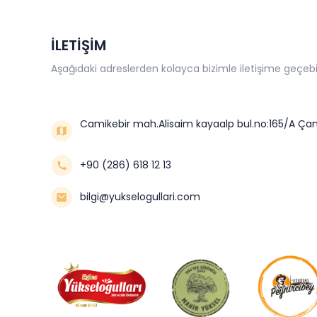
İLETİŞİM
Aşağıdaki adreslerden kolayca bizimle iletişime geçebil
Camikebir mah.Alisaim kayaalp bul.no:165/A Çan
+90 (286) 618 12 13
bilgi@yukselogullari.com