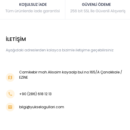
İLETİŞİM
Aşağıdaki adreslerden kolayca bizimle iletişime geçebilirsiniz
Camikebir mah.Alisaim kayaalp bul.no:165/A Çanakkale /
EZİNE
+90 (286) 618 12 13
bilgi@yukselogullari.com