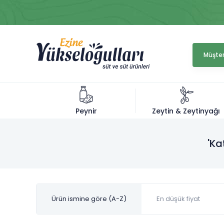
Müşter
Zeytin & Zeytinyağı
Peynir
'Ka
Ürün ismine göre (A-Z)
En düşük fiyat