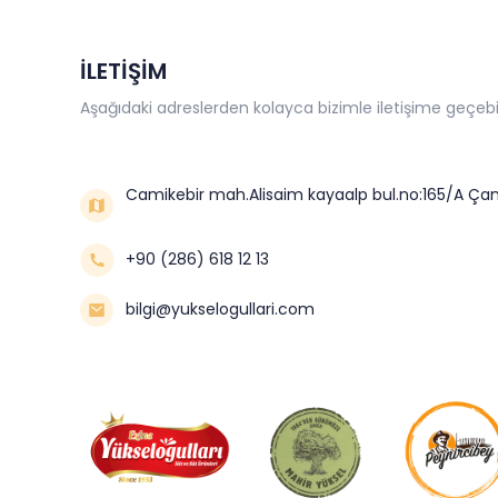
İLETİŞİM
Aşağıdaki adreslerden kolayca bizimle iletişime geçebil
Camikebir mah.Alisaim kayaalp bul.no:165/A Çan
+90 (286) 618 12 13
bilgi@yukselogullari.com