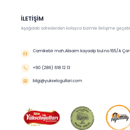
İLETİŞİM
Aşağıdaki adreslerden kolayca bizimle iletişime geçebil
Camikebir mah.Alisaim kayaalp bul.no:165/A Çan
+90 (286) 618 12 13
bilgi@yukselogullari.com