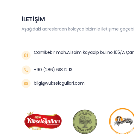
İLETİŞİM
Aşağıdaki adreslerden kolayca bizimle iletişime geçebil
Camikebir mah.Alisaim kayaalp bul.no:165/A Çan
+90 (286) 618 12 13
bilgi@yukselogullari.com