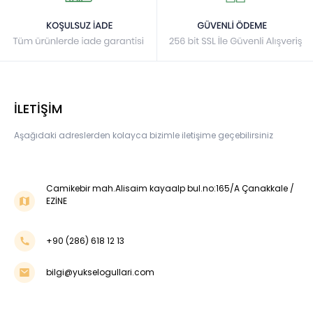
İLETİŞİM
Aşağıdaki adreslerden kolayca bizimle iletişime geçebilirsiniz
Camikebir mah.Alisaim kayaalp bul.no:165/A Çanakkale /
EZİNE
+90 (286) 618 12 13
bilgi@yukselogullari.com