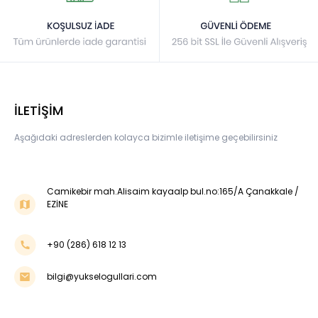
İLETİŞİM
Aşağıdaki adreslerden kolayca bizimle iletişime geçebilirsiniz
Camikebir mah.Alisaim kayaalp bul.no:165/A Çanakkale /
EZİNE
+90 (286) 618 12 13
bilgi@yukselogullari.com