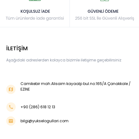
İLETİŞİM
Aşağıdaki adreslerden kolayca bizimle iletişime geçebilirsiniz
Camikebir mah.Alisaim kayaalp bul.no:165/A Çanakkale /
EZİNE
+90 (286) 618 12 13
bilgi@yukselogullari.com