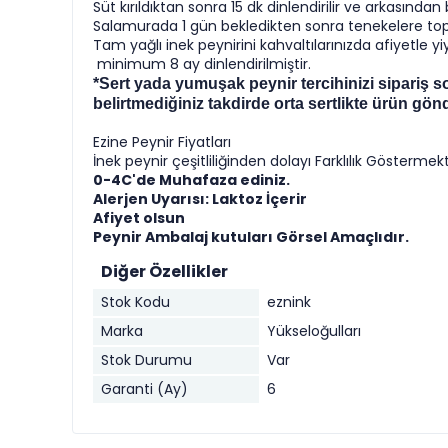
Süt kırıldıktan sonra 15 dk dinlendirilir ve arkasından 
Salamurada 1 gün bekledikten sonra tenekelere topl
Tam yağlı inek peynirini kahvaltılarınızda afiyetle yiy
minimum 8 ay dinlendirilmiştir.
*Sert yada yumuşak peynir tercihinizi sipariş so
belirtmediğiniz takdirde orta sertlikte ürün gönd
Ezine Peynir Fiyatları
İnek peynir çeşitliliğinden dolayı Farklılık Göstermek
0-4C'de Muhafaza ediniz.
Alerjen Uyarısı: Laktoz İçerir
Afiyet olsun
Peynir Ambalaj kutuları Görsel Amaçlıdır.
Diğer Özellikler
Stok Kodu
eznink
Marka
Yükseloğulları
Stok Durumu
Var
Garanti (Ay)
6