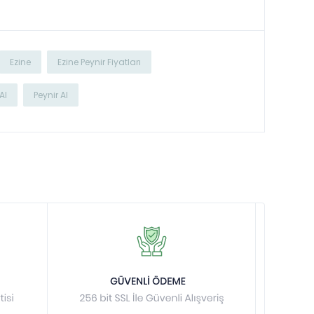
Ezine
Ezine Peynir Fiyatları
Al
Peynir Al