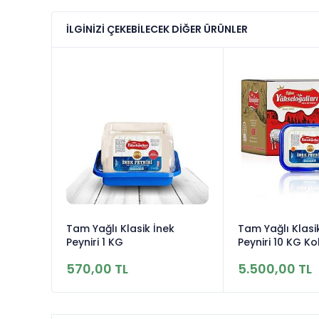
İLGINIZI ÇEKEBILECEK DIĞER ÜRÜNLER
k
Tam Yağlı Klasik İnek
Tam Yağlı Klasi
Peyniri 1 KG
Peyniri 10 KG Kol
570,00 TL
5.500,00 TL