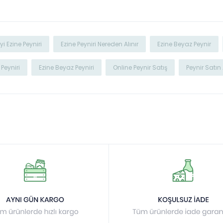
İyi Ezine Peyniri
Ezine Peyniri Nereden Alınır
Ezine Beyaz Peynir
 Peyniri
Ezine Beyaz Peyniri
Online Peynir Satış
Peynir Satın 