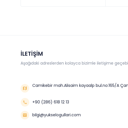
İLETİŞİM
Aşağıdaki adreslerden kolayca bizimle iletişime geçebil
Camikebir mah.Alisaim kayaalp bul.no:165/A Çan
+90 (286) 618 12 13
bilgi@yukselogullari.com