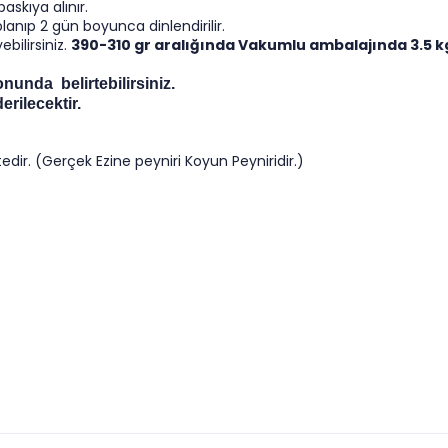
baskıya alınır.
anıp 2 gün boyunca dinlendirilir.
ebilirsiniz.
390-310 gr aralığında Vakumlu ambalajında 3.5 kg 
nunda belirtebilirsiniz.
erilecektir.
tedir. (Gerçek Ezine peyniri Koyun Peyniridir.)