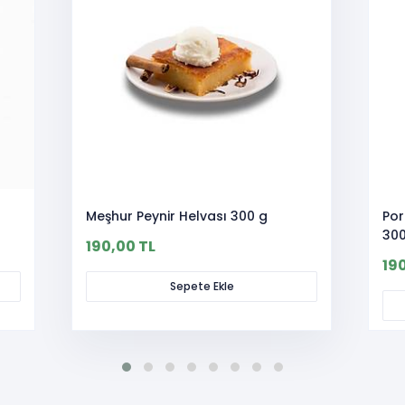
Meşhur Peynir Helvası 300 g
Por
300
190,00 TL
19
Sepete Ekle