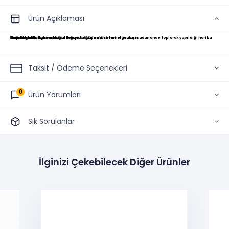
Ürün Açıklaması
İncir Reçeli
Bozcaada'dan gelen doğal Lezzet ..
Mayıs ayında, Bozcaada'da doğada büyüyen incirleri olgunlaşmadan önce toplarak yapıldığı harika incir reçeli..
Kahvaltılarınızdan eksik etmeyeceğiniz mükemmel lezzet .
Taksit / Ödeme Seçenekleri
0
Ürün Yorumları
Sık Sorulanlar
İlginizi Çekebilecek Diğer Ürünler