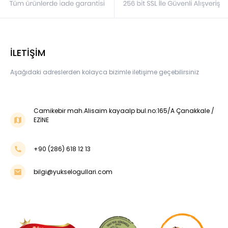
İLETİŞİM
Aşağıdaki adreslerden kolayca bizimle iletişime geçebilirsiniz
Camikebir mah.Alisaim kayaalp bul.no:165/A Çanakkale /
EZİNE
+90 (286) 618 12 13
bilgi@yukselogullari.com