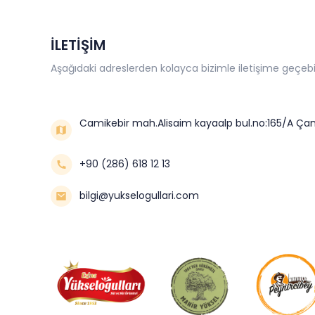
İLETİŞİM
Aşağıdaki adreslerden kolayca bizimle iletişime geçebil
Camikebir mah.Alisaim kayaalp bul.no:165/A Çan
+90 (286) 618 12 13
bilgi@yukselogullari.com