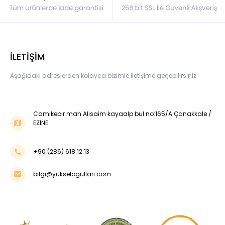
İLETİŞİM
Aşağıdaki adreslerden kolayca bizimle iletişime geçebilirsiniz
Camikebir mah.Alisaim kayaalp bul.no:165/A Çanakkale /
EZİNE
+90 (286) 618 12 13
bilgi@yukselogullari.com