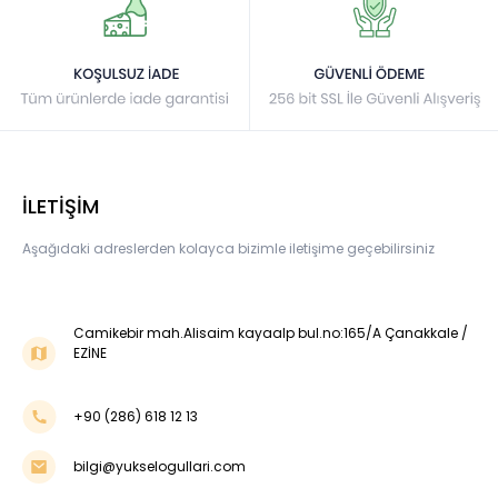
İLETİŞİM
Aşağıdaki adreslerden kolayca bizimle iletişime geçebilirsiniz
Camikebir mah.Alisaim kayaalp bul.no:165/A Çanakkale /
EZİNE
+90 (286) 618 12 13
bilgi@yukselogullari.com