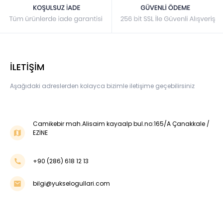
İLETİŞİM
Aşağıdaki adreslerden kolayca bizimle iletişime geçebilirsiniz
Camikebir mah.Alisaim kayaalp bul.no:165/A Çanakkale /
EZİNE
+90 (286) 618 12 13
bilgi@yukselogullari.com