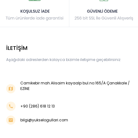
İLETİŞİM
Aşağıdaki adreslerden kolayca bizimle iletişime geçebilirsiniz
Camikebir mah.Alisaim kayaalp bul.no:165/A Çanakkale /
EZİNE
+90 (286) 618 12 13
bilgi@yukselogullari.com