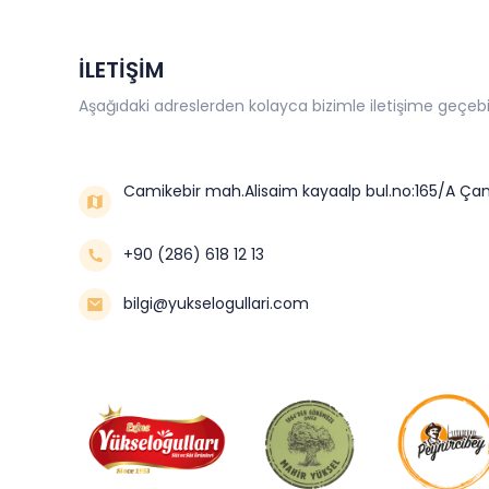
İLETİŞİM
Aşağıdaki adreslerden kolayca bizimle iletişime geçebil
Camikebir mah.Alisaim kayaalp bul.no:165/A Çan
+90 (286) 618 12 13
bilgi@yukselogullari.com