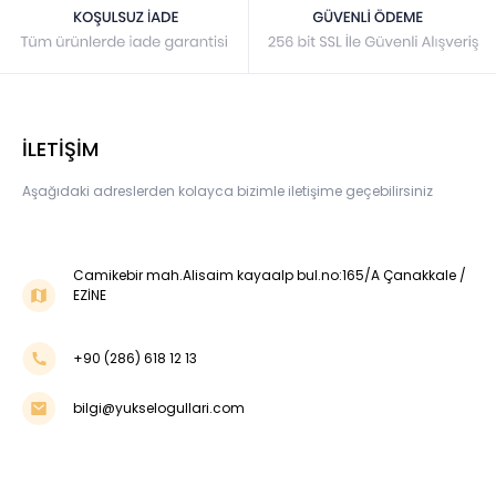
İLETİŞİM
Aşağıdaki adreslerden kolayca bizimle iletişime geçebilirsiniz
Camikebir mah.Alisaim kayaalp bul.no:165/A Çanakkale /
EZİNE
+90 (286) 618 12 13
bilgi@yukselogullari.com