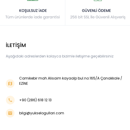
İLETİŞİM
Aşağıdaki adreslerden kolayca bizimle iletişime geçebilirsiniz
Camikebir mah.Alisaim kayaalp bul.no:165/A Çanakkale /
EZİNE
+90 (286) 618 12 13
bilgi@yukselogullari.com